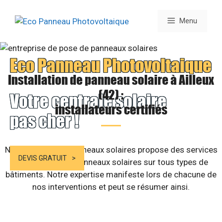
Aller
au
Menu
contenu
Eco Panneau Photovoltaique
Installation de panneau solaire à Ailleux
(42) :
Votre centrale solaire
installateurs certifiés
pas cher !
Notre société de panneaux solaires propose des services
DEVIS GRATUIT
d’installation de panneaux solaires sur tous types de
bâtiments. Notre expertise manifeste lors de chacune de
nos interventions et peut se résumer ainsi.