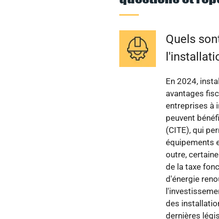
Quels sont
l'installa
En 2024, insta
avantages fisc
entreprises à 
peuvent bénéfi
(CITE), qui pe
équipements et
outre, certain
de la taxe fon
d'énergie reno
l'investissemen
des installatio
dernières légi