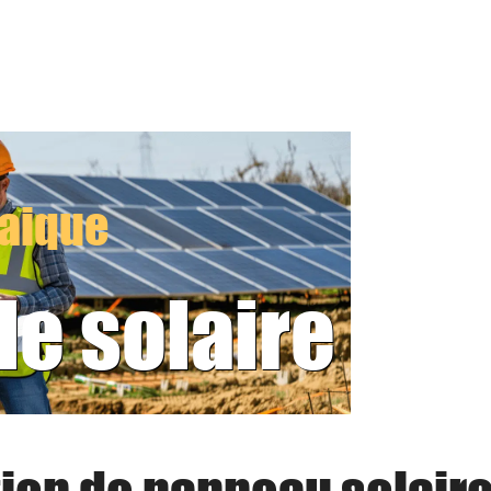
taique
le solaire