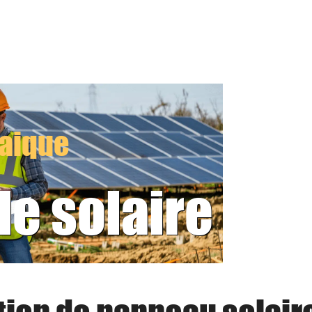
taique
le solaire