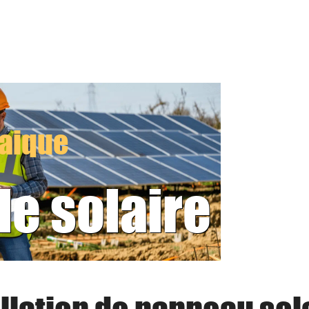
taique
le solaire