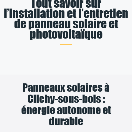
Tout savoir sur
l’installation et l’entretien
de panneau solaire et
photovoltaïque
Panneaux solaires à
Clichy-sous-bois :
énergie autonome et
durable