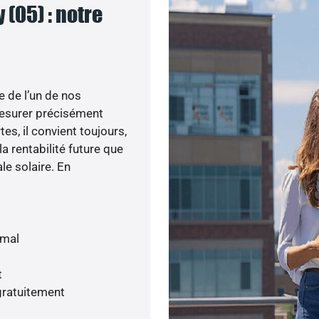
(05) : notre
e de l’un de nos
esurer précisément
tes, il convient toujours,
a rentabilité future que
le solaire. En
imal
t
gratuitement