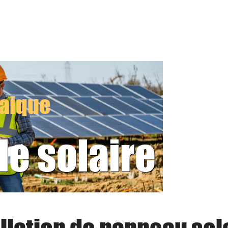
taique
le solaire