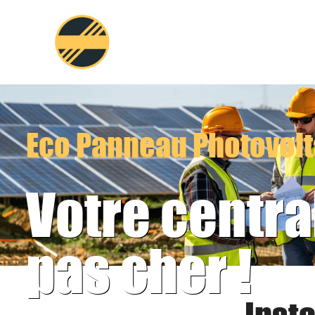
Aller
au
contenu
Eco Panneau Photovol
Votre centra
pas cher !