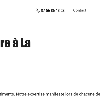
Contact
07 56 86 13 28
re à La
âtiments. Notre expertise manifeste lors de chacune de