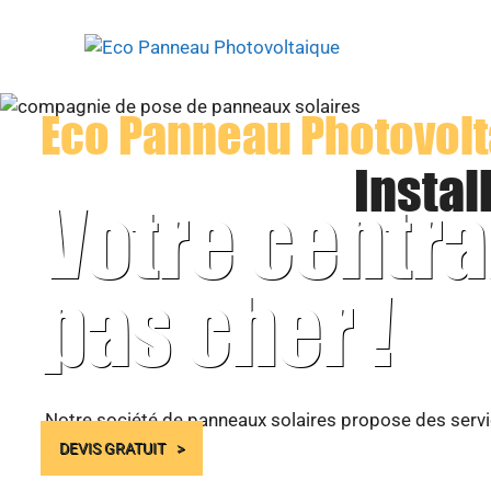
Aller
au
contenu
Eco Panneau Photovol
Instal
Votre centra
pas cher !
Notre société de panneaux solaires propose des servic
DEVIS GRATUIT