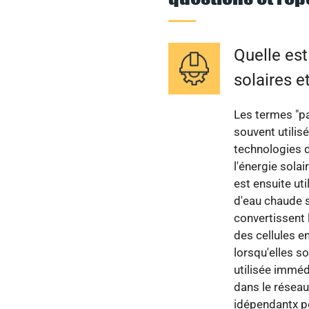
Quelle est
solaires e
Les termes "pa
souvent utilis
technologies d
l'énergie solai
est ensuite ut
d'eau chaude s
convertissent 
des cellules e
lorsqu'elles so
utilisée imméd
dans le réseau
idépendantx po