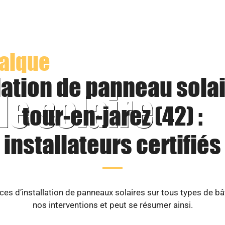
taique
lation de panneau solai
le solaire
tour-en-jarez (42) :
installateurs certifiés
es d’installation de panneaux solaires sur tous types de b
nos interventions et peut se résumer ainsi.