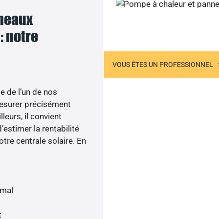
nneaux
Contactez-nous
: notre
US ÊTES UN PARTICULIER
VOUS ÊTES UN PROFESSIONNEL
e de l’un de nos
esurer précisément
lleurs, il convient
’estimer la rentabilité
otre centrale solaire. En
imal
t