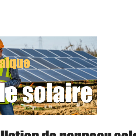
taique
le solaire