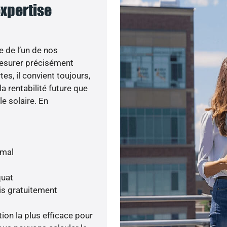
expertise
e de l’un de nos
esurer précisément
tes, il convient toujours,
a rentabilité future que
le solaire. En
imal
quat
is gratuitement
tion la plus efficace pour