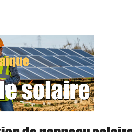
taique
le solaire